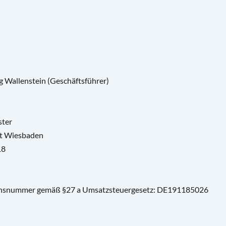
 Wallenstein (Geschäftsführer)
ster
ht Wiesbaden
18
ionsnummer gemäß §27 a Umsatzsteuergesetz: DE191185026